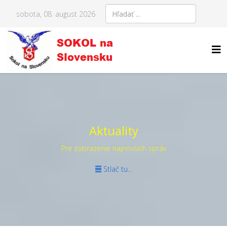
sobota, 08. august 2026
Aktuality
Pre zobrazenie najnovších správ
Stlač tu...