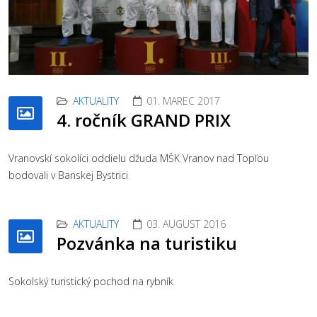
Previous
Nex
AKTUALITY
01. MAREC 2017
4. ročník GRAND PRIX
Vranovskí sokolíci oddielu džuda MŠK Vranov nad Topľou
bodovali v Banskej Bystrici
AKTUALITY
03. AUGUST 2016
Pozvánka na turistiku
Sokolský turistický pochod na rybník